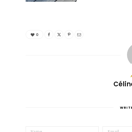
0
Célin
WRIT