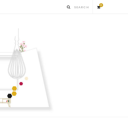
0
S
h
o
p
p
i
n
g