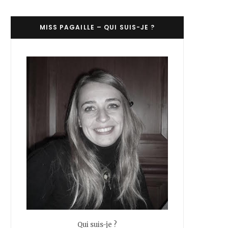
C
MISS PAGAILLE – QUI SUIS-JE ?
a
r
t
Qui suis-je ?