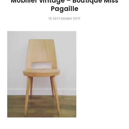
Mobilier vintage – Boutique Miss
C
Pagaille
a
15 SEPTEMBRE 2017
r
t