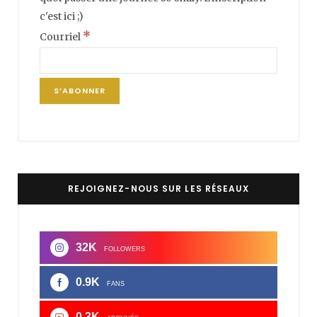
c'est ici ;)
*
Courriel
REJOIGNEZ-NOUS SUR LES RÉSEAUX
32K
FOLLOWERS
0.9K
FANS
0.3K