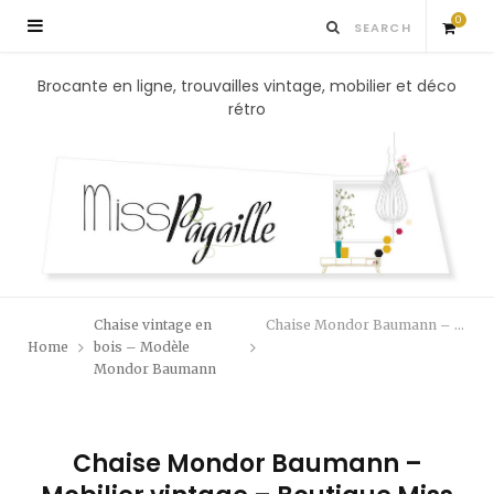
0
S
Brocante en ligne, trouvailles vintage, mobilier et déco
rétro
h
o
p
p
Chaise vintage en
Chaise Mondor Baumann – Mobilier vintage – Boutique Miss Pagaille
i
Home
bois – Modèle
Mondor Baumann
n
g
Chaise Mondor Baumann –