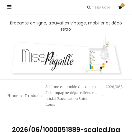
0
S
Brocante en ligne, trouvailles vintage, mobilier et déco
rétro
h
o
p
p
Sublime ensemble de coupes
2026/06/1000051889-scaled.jpg
i
à champagne dépareillées en
Home
Produit
cristal Baccarat ou Saint-
Louis
n
g
2026/06/1000051889-scaled.jpg