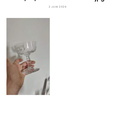
C
2 JUIN 2026
a
r
t