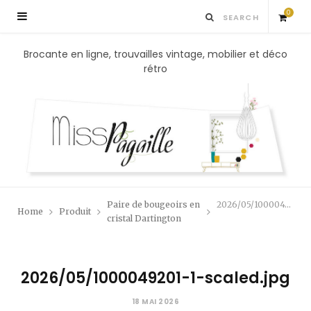
0
S
Brocante en ligne, trouvailles vintage, mobilier et déco
rétro
h
o
p
p
Paire de bougeoirs en
2026/05/1000049201-1-scaled.jpg
Home
Produit
i
cristal Dartington
n
2026/05/1000049201-1-scaled.jpg
g
18 MAI 2026