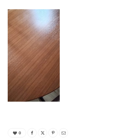
C
a
r
t
0