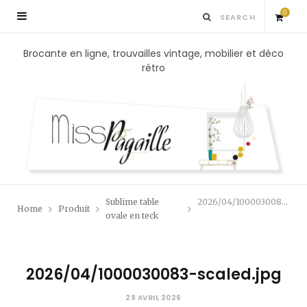
0
S
Brocante en ligne, trouvailles vintage, mobilier et déco
rétro
h
o
p
p
Sublime table
2026/04/1000030083-scaled.jpg
Home
Produit
i
ovale en teck
n
2026/04/1000030083-scaled.jpg
g
29 AVRIL 2026