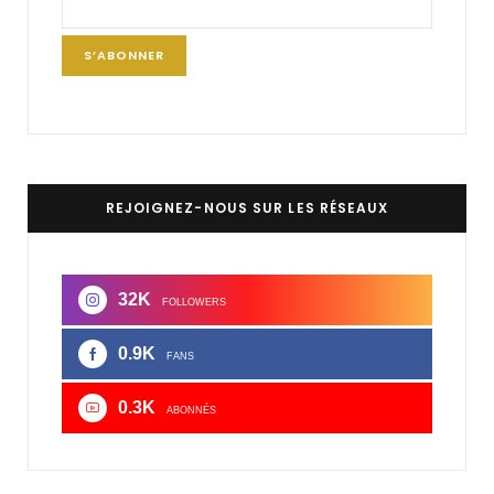
REJOIGNEZ-NOUS SUR LES RÉSEAUX
32K
FOLLOWERS
0.9K
FANS
0.3K
ABONNÉS