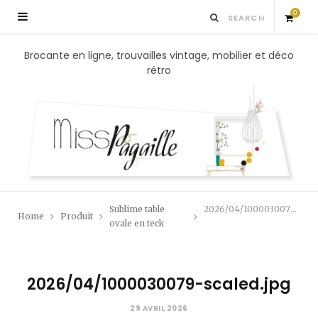
0
S
Brocante en ligne, trouvailles vintage, mobilier et déco
rétro
h
o
p
p
Sublime table
2026/04/1000030079-scaled.jpg
Home
Produit
i
ovale en teck
n
2026/04/1000030079-scaled.jpg
g
29 AVRIL 2026