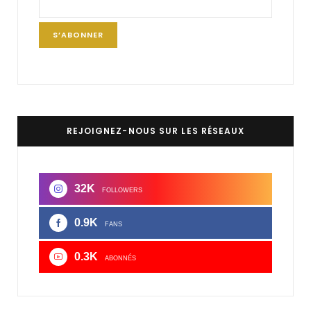
REJOIGNEZ-NOUS SUR LES RÉSEAUX
32K
FOLLOWERS
0.9K
FANS
0.3K
ABONNÉS