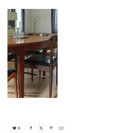
C
a
r
t
0