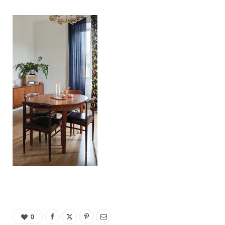
C
a
r
t
0