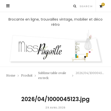
0
S
Brocante en ligne, trouvailles vintage, mobilier et déco
rétro
h
o
p
p
Sublime table ovale
2026/04/1000045123.jpg
Home
Produit
i
en teck
n
2026/04/1000045123.jpg
g
29 AVRIL 2026