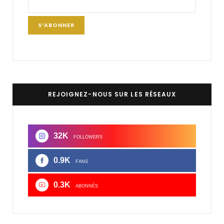
REJOIGNEZ-NOUS SUR LES RÉSEAUX
32K
FOLLOWERS
0.9K
FANS
0.3K
ABONNÉS