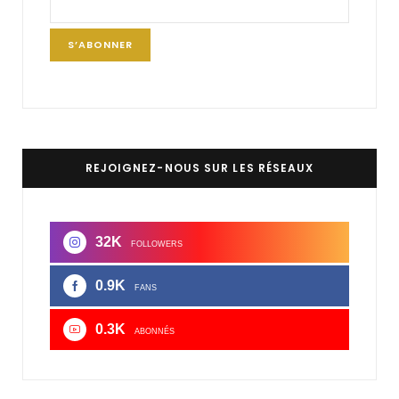
REJOIGNEZ-NOUS SUR LES RÉSEAUX
32K
FOLLOWERS
0.9K
FANS
0.3K
ABONNÉS