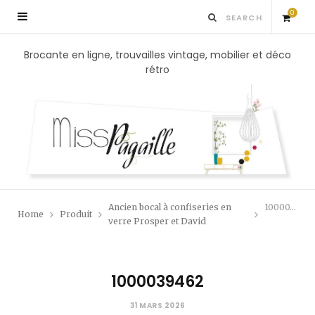
0
S
Brocante en ligne, trouvailles vintage, mobilier et déco
rétro
h
o
p
p
Ancien bocal à confiseries en
1000039462
Home
Produit
i
verre Prosper et David
n
1000039462
g
31 MARS 2026