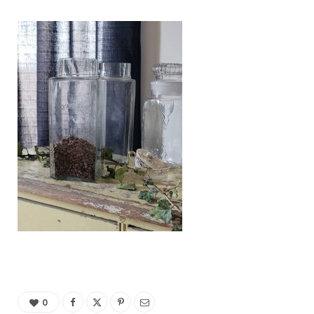
C
a
r
t
0