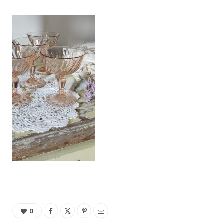
C
a
r
t
0