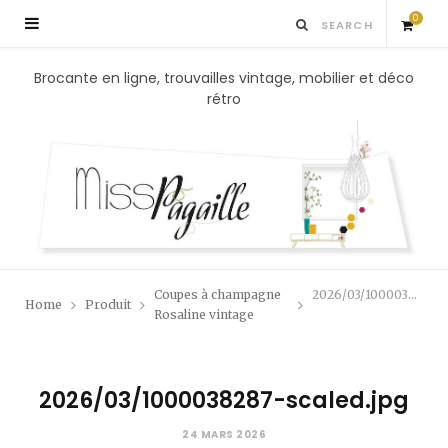
0
S
Brocante en ligne, trouvailles vintage, mobilier et déco
rétro
h
o
p
p
Coupes à champagne
2026/03/1000038287-scaled.jpg
Home
Produit
i
Rosaline vintage
n
2026/03/1000038287-scaled.jpg
g
24 MARS 2026