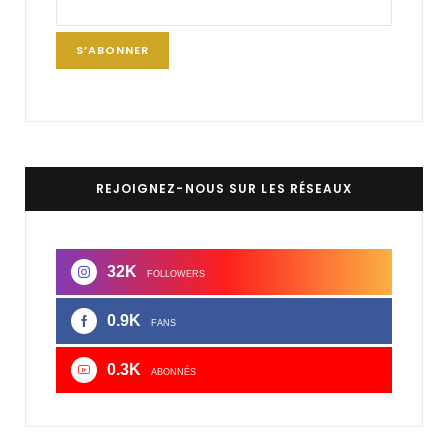
REJOIGNEZ-NOUS SUR LES RÉSEAUX
32K
FOLLOWERS
0.9K
FANS
0.3K
ABONNÉS