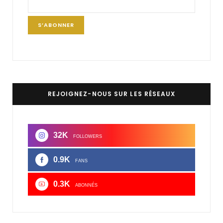
REJOIGNEZ-NOUS SUR LES RÉSEAUX
32K
FOLLOWERS
0.9K
FANS
0.3K
ABONNÉS