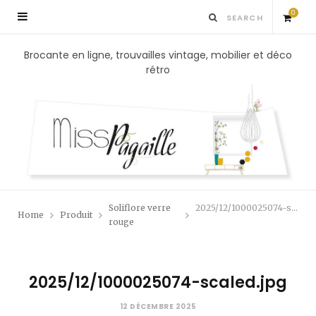
0
S
Brocante en ligne, trouvailles vintage, mobilier et déco
rétro
h
o
p
p
Soliflore verre
2025/12/1000025074-scaled.jpg
Home
Produit
i
rouge
n
2025/12/1000025074-scaled.jpg
g
12 DÉCEMBRE 2025