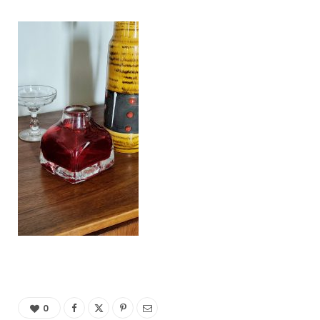
C
a
r
t
0