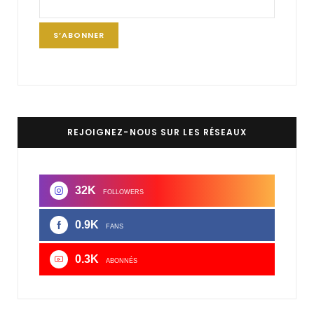
REJOIGNEZ-NOUS SUR LES RÉSEAUX
32K
FOLLOWERS
0.9K
FANS
0.3K
ABONNÉS