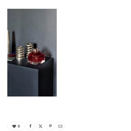
C
a
r
t
0