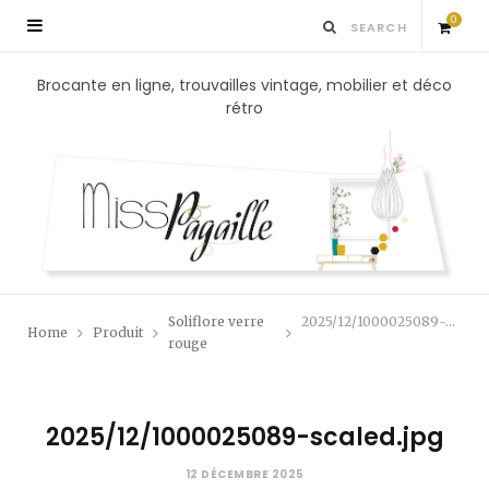
0
S
Brocante en ligne, trouvailles vintage, mobilier et déco
rétro
h
o
p
p
Soliflore verre
2025/12/1000025089-scaled.jpg
Home
Produit
i
rouge
n
2025/12/1000025089-scaled.jpg
g
12 DÉCEMBRE 2025