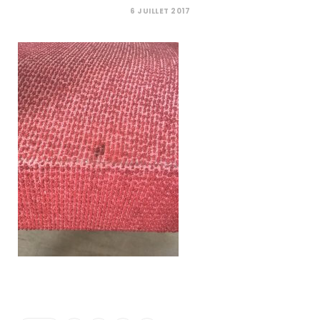
C
6 JUILLET 2017
a
r
t