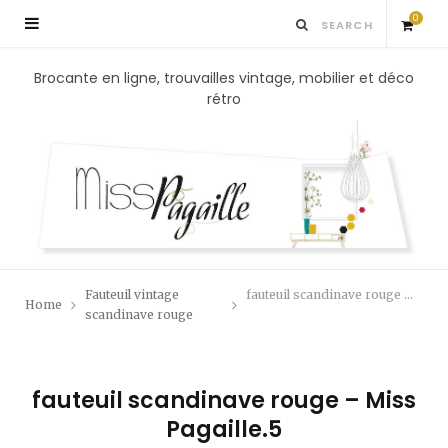
0
S
Brocante en ligne, trouvailles vintage, mobilier et déco
rétro
h
o
p
p
Fauteuil vintage
fauteuil scandinave rouge – Miss Pagaille.5
Home
i
scandinave rouge
n
fauteuil scandinave rouge – Miss
g
Pagaille.5