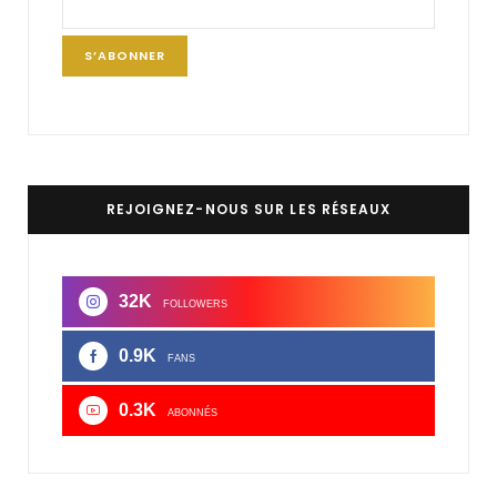
REJOIGNEZ-NOUS SUR LES RÉSEAUX
32K
FOLLOWERS
0.9K
FANS
0.3K
ABONNÉS