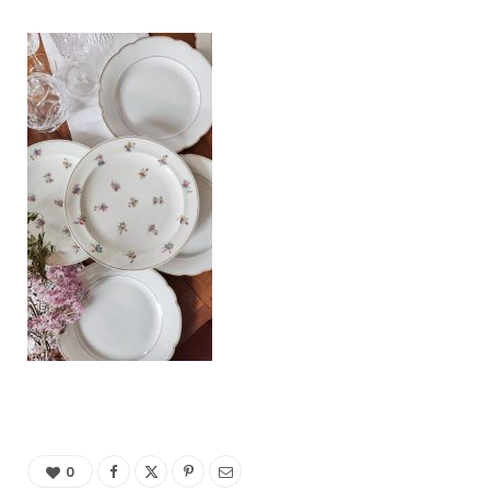
C
a
r
t
0