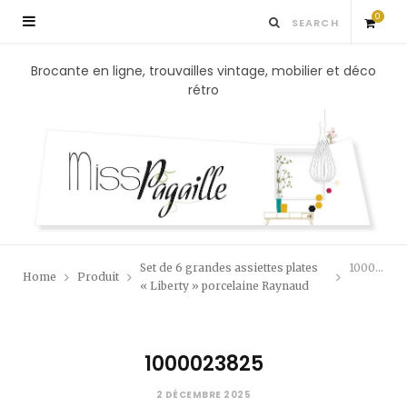
0
S
Brocante en ligne, trouvailles vintage, mobilier et déco
rétro
h
o
p
p
Set de 6 grandes assiettes plates
1000023825
Home
Produit
i
« Liberty » porcelaine Raynaud
n
1000023825
g
2 DÉCEMBRE 2025