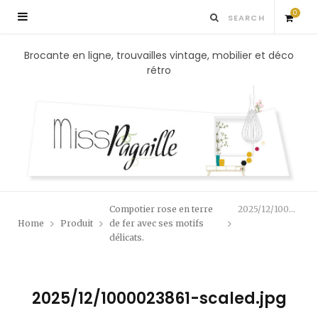
0
S
Brocante en ligne, trouvailles vintage, mobilier et déco
rétro
h
o
p
p
Compotier rose en terre
2025/12/1000023861-scaled.jpg
i
Home
Produit
de fer avec ses motifs
délicats.
n
g
2025/12/1000023861-scaled.jpg