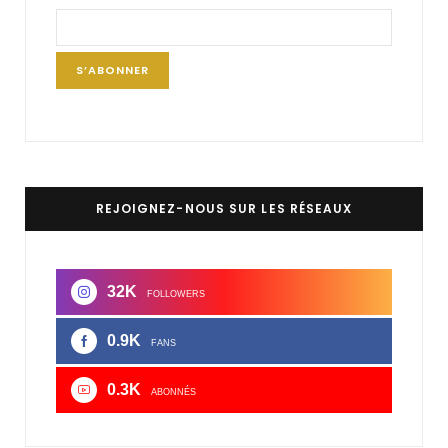
REJOIGNEZ-NOUS SUR LES RÉSEAUX
32K
FOLLOWERS
0.9K
FANS
0.3K
ABONNÉS