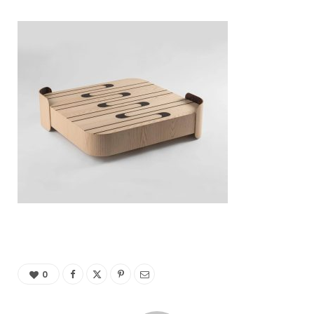
C
a
r
t
0