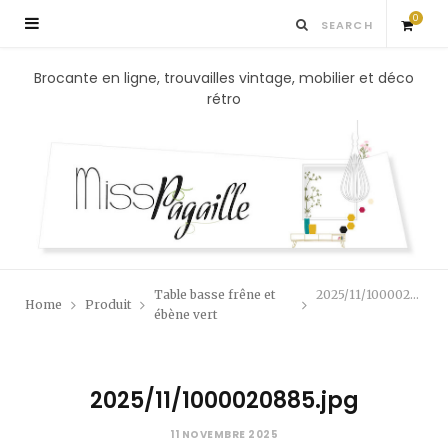
0
S
Brocante en ligne, trouvailles vintage, mobilier et déco
rétro
h
o
p
p
Table basse frêne et
2025/11/1000020885.jpg
Home
Produit
i
ébène vert
n
2025/11/1000020885.jpg
g
11 NOVEMBRE 2025