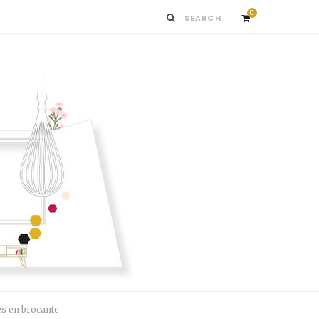
0
S
h
o
p
p
i
n
g
es en brocante