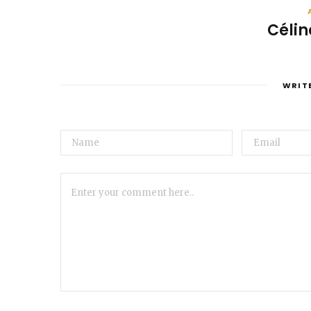
Célin
WRIT