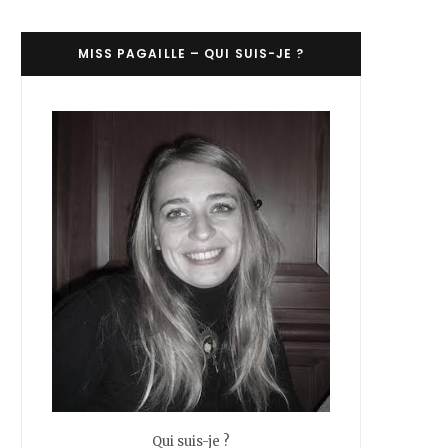
C
MISS PAGAILLE – QUI SUIS-JE ?
a
r
t
Qui suis-je ?