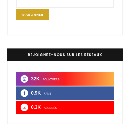
REJOIGNEZ-NOUS SUR LES RÉSEAUX
32K
FOLLOWERS
0.9K
FANS
0.3K
ABONNÉS