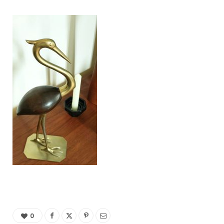
C
a
r
t
0