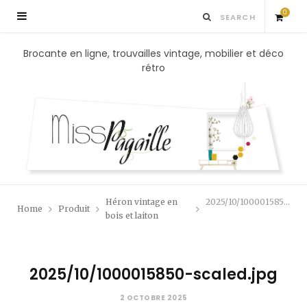
0
S
Brocante en ligne, trouvailles vintage, mobilier et déco
rétro
h
o
p
p
Héron vintage en
2025/10/1000015850-scaled.jpg
Home
Produit
i
bois et laiton
n
2025/10/1000015850-scaled.jpg
g
2 OCTOBRE 2025