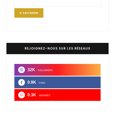
REJOIGNEZ-NOUS SUR LES RÉSEAUX
32K
FOLLOWERS
0.9K
FANS
0.3K
ABONNÉS