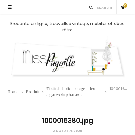
0
S
Brocante en ligne, trouvailles vintage, mobilier et déco
rétro
h
o
p
p
Tintin le bolide rouge – les
1000015380.jpg
Home
Produit
i
cigares du pharaon
n
1000015380.jpg
g
2 OCTOBRE 2025