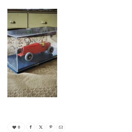
C
a
r
t
0