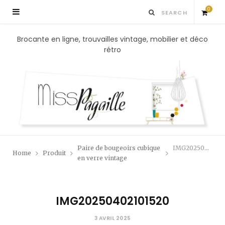
0
S
Brocante en ligne, trouvailles vintage, mobilier et déco
rétro
h
o
p
p
Paire de bougeoirs cubique
IMG20250402101520
Home
Produit
i
en verre vintage
n
IMG20250402101520
g
3 AVRIL 2025