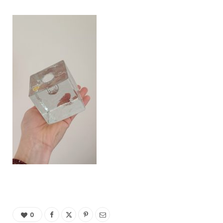
C
a
r
t
0