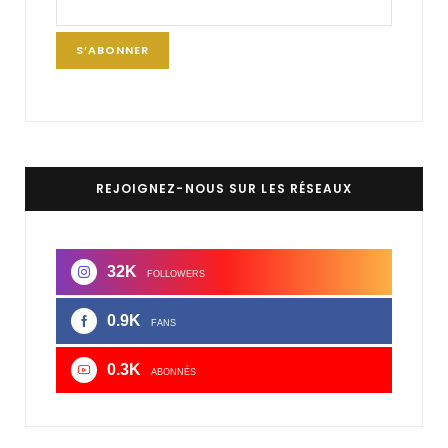
REJOIGNEZ-NOUS SUR LES RÉSEAUX
32K
FOLLOWERS
0.9K
FANS
0.3K
ABONNÉS