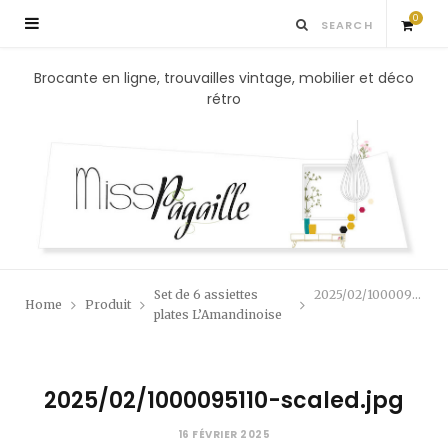
0
S
Brocante en ligne, trouvailles vintage, mobilier et déco
rétro
h
o
p
p
Set de 6 assiettes
2025/02/1000095110-scaled.jpg
Home
Produit
i
plates L’Amandinoise
n
2025/02/1000095110-scaled.jpg
g
16 FÉVRIER 2025