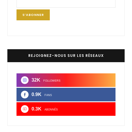
REJOIGNEZ-NOUS SUR LES RÉSEAUX
32K
FOLLOWERS
0.9K
FANS
0.3K
ABONNÉS