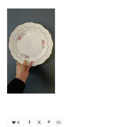
C
a
r
t
0