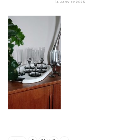
C
14 JANVIER 2025
a
r
t