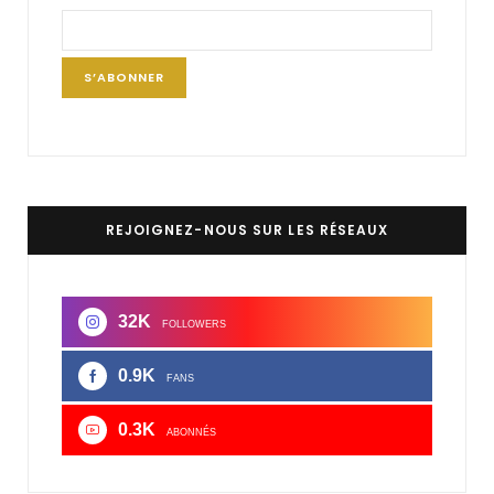
REJOIGNEZ-NOUS SUR LES RÉSEAUX
32K
FOLLOWERS
0.9K
FANS
0.3K
ABONNÉS