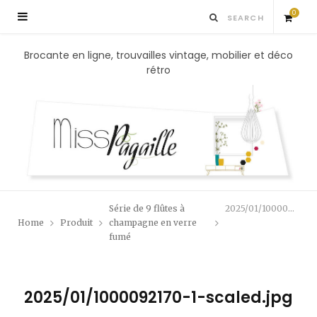
0
S
Brocante en ligne, trouvailles vintage, mobilier et déco
rétro
h
o
p
p
Série de 9 flûtes à
2025/01/1000092170-1-scaled.jpg
i
Home
Produit
champagne en verre
fumé
n
g
2025/01/1000092170-1-scaled.jpg