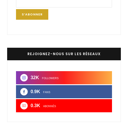
REJOIGNEZ-NOUS SUR LES RÉSEAUX
32K
FOLLOWERS
0.9K
FANS
0.3K
ABONNÉS