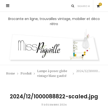
0
S
Brocante en ligne, trouvailles vintage, mobilier et déco
rétro
h
o
p
p
Lampe à poser globe
2024/12/1000088822-scaled.jpg
Home
Produit
i
vintage blanc gaufré
n
2024/12/1000088822-scaled.jpg
g
11 DÉCEMBRE 2024