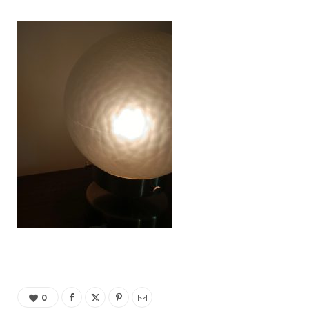
C
a
r
t
0