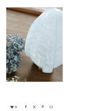
C
a
r
t
0