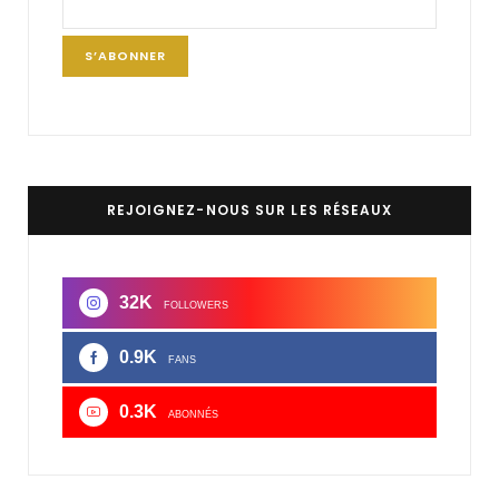
REJOIGNEZ-NOUS SUR LES RÉSEAUX
32K
FOLLOWERS
0.9K
FANS
0.3K
ABONNÉS