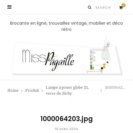
0
S
Brocante en ligne, trouvailles vintage, mobilier et déco
rétro
h
o
p
p
Lampe à poser globe XL
1000064203.jpg
Home
Produit
i
verre de clichy
n
1000064203.jpg
g
19 AVRIL 2024