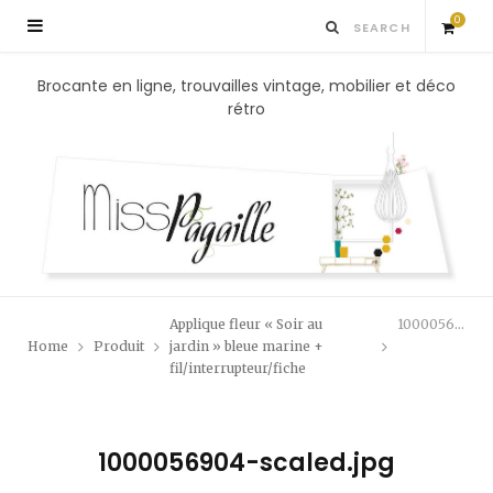
0
S
Brocante en ligne, trouvailles vintage, mobilier et déco
rétro
h
o
p
p
Applique fleur « Soir au
1000056904-scaled.jpg
i
Home
Produit
jardin » bleue marine +
fil/interrupteur/fiche
n
g
1000056904-scaled.jpg