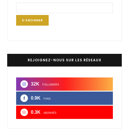
REJOIGNEZ-NOUS SUR LES RÉSEAUX
32K
FOLLOWERS
0.9K
FANS
0.3K
ABONNÉS