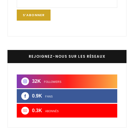
REJOIGNEZ-NOUS SUR LES RÉSEAUX
32K
FOLLOWERS
0.9K
FANS
0.3K
ABONNÉS