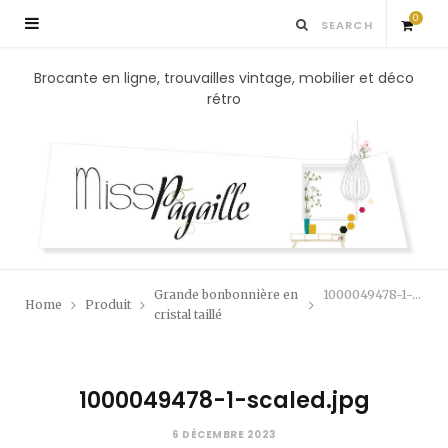
0
S
Brocante en ligne, trouvailles vintage, mobilier et déco
rétro
h
o
p
p
Grande bonbonnière en
1000049478-1-scaled.jpg
Home
Produit
i
cristal taillé
n
1000049478-1-scaled.jpg
g
6 DÉCEMBRE 2023