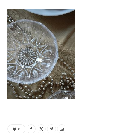
C
a
r
t
0