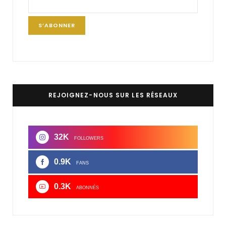
REJOIGNEZ-NOUS SUR LES RÉSEAUX
32K
FOLLOWERS
0.9K
FANS
0.3K
ABONNÉS