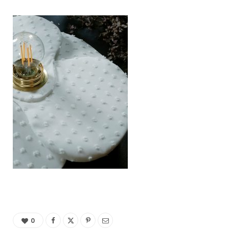
C
a
r
t
0