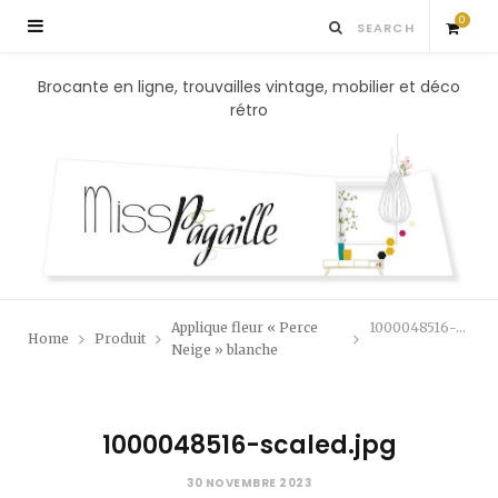
0
S
Brocante en ligne, trouvailles vintage, mobilier et déco
rétro
h
o
p
p
Applique fleur « Perce
1000048516-scaled.jpg
Home
Produit
i
Neige » blanche
n
1000048516-scaled.jpg
g
30 NOVEMBRE 2023