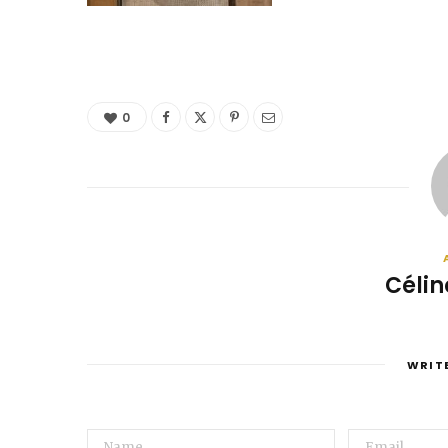
0
Célin
WRIT