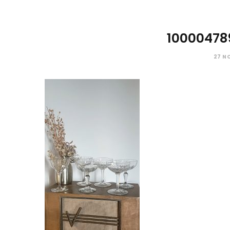
10000478
27 N