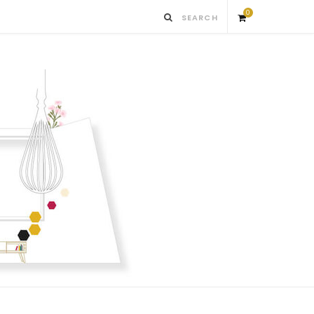
0
S
h
o
p
p
i
n
g