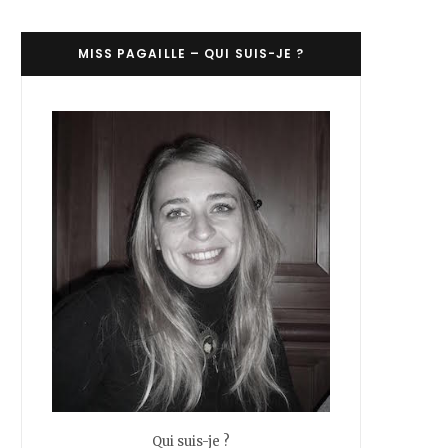
C
MISS PAGAILLE – QUI SUIS-JE ?
a
r
t
Qui suis-je ?