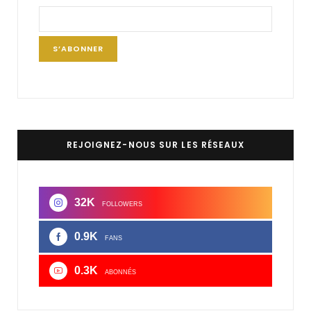
REJOIGNEZ-NOUS SUR LES RÉSEAUX
32K
FOLLOWERS
0.9K
FANS
0.3K
ABONNÉS