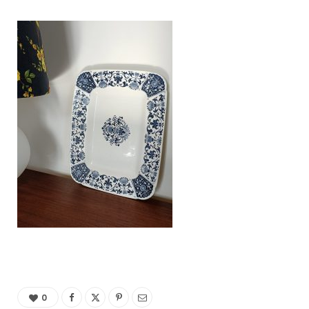
C
a
r
t
0