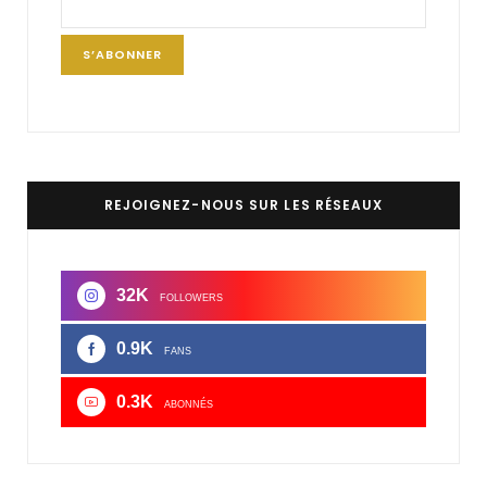
REJOIGNEZ-NOUS SUR LES RÉSEAUX
32K
FOLLOWERS
0.9K
FANS
0.3K
ABONNÉS