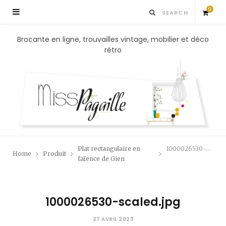
0
S
Brocante en ligne, trouvailles vintage, mobilier et déco
rétro
h
o
p
p
Plat rectangulaire en
1000026530-scaled.jpg
Home
Produit
i
faïence de Gien
n
1000026530-scaled.jpg
g
27 AVRIL 2023