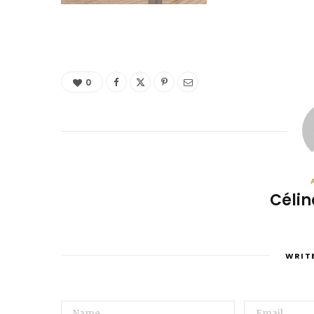
0
Célin
WRIT