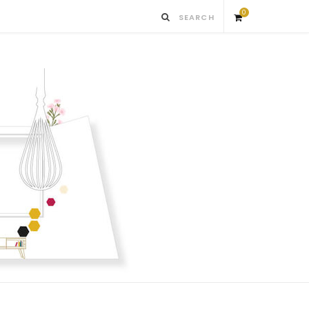
0
S
h
o
p
p
i
n
g