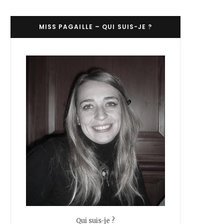
C
MISS PAGAILLE – QUI SUIS-JE ?
a
r
t
Qui suis-je ?