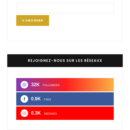
REJOIGNEZ-NOUS SUR LES RÉSEAUX
32K
FOLLOWERS
0.9K
FANS
0.3K
ABONNÉS