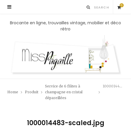
0
S
Brocante en ligne, trouvailles vintage, mobilier et déco
rétro
h
o
p
p
Service de 6 flûtes à
1000014483-scaled.jpg
i
Home
Produit
champagne en cristal
dépareillées
n
g
1000014483-scaled.jpg