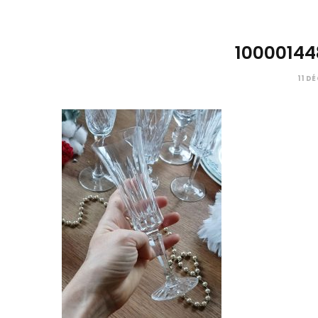
10000144
11 D