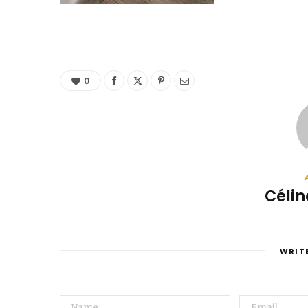
0
Célin
WRIT