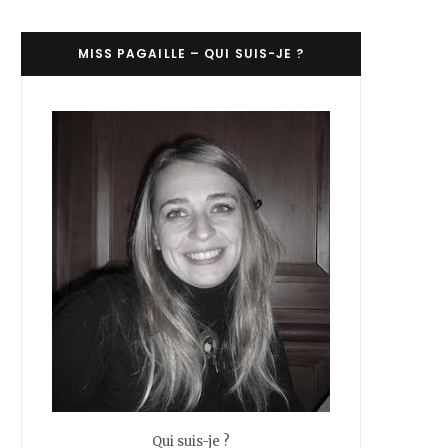
C
MISS PAGAILLE – QUI SUIS-JE ?
a
r
t
Qui suis-je ?