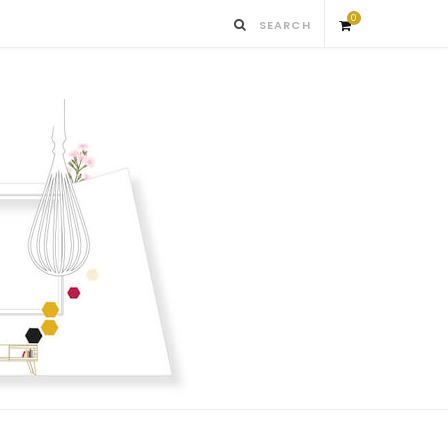
0
S
h
o
p
p
i
n
g