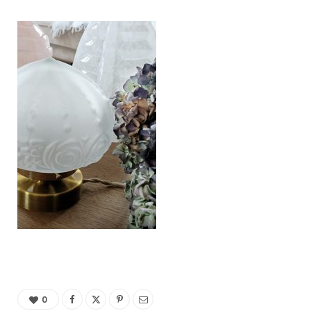
C
a
r
t
0