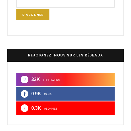
REJOIGNEZ-NOUS SUR LES RÉSEAUX
32K
FOLLOWERS
0.9K
FANS
0.3K
ABONNÉS