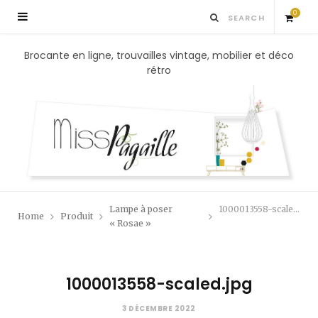
0
S
Brocante en ligne, trouvailles vintage, mobilier et déco
rétro
h
o
p
p
Lampe à poser
1000013558-scaled.jpg
Home
Produit
i
« Rosae »
n
1000013558-scaled.jpg
g
3 DÉCEMBRE 2022