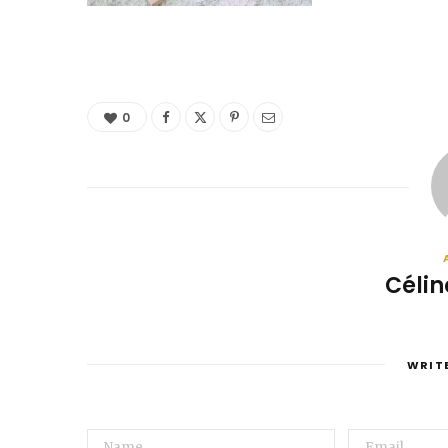
0
Célin
WRIT