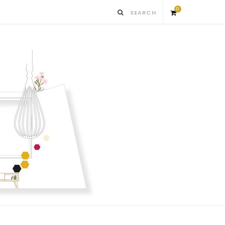
0
S
h
o
p
p
i
n
g