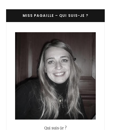
C
MISS PAGAILLE – QUI SUIS-JE ?
a
r
t
Qui suis-je ?