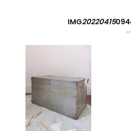
IMG
20220415
094
22