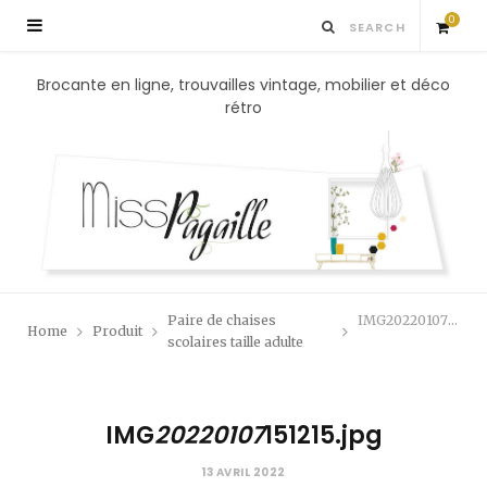
0
S
Brocante en ligne, trouvailles vintage, mobilier et déco
rétro
h
o
p
p
Paire de chaises
IMG20220107151215.jpg
Home
Produit
i
scolaires taille adulte
n
IMG
20220107
151215.jpg
g
13 AVRIL 2022