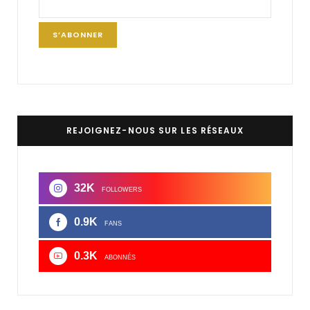
REJOIGNEZ-NOUS SUR LES RÉSEAUX
32K
FOLLOWERS
0.9K
FANS
0.3K
ABONNÉS