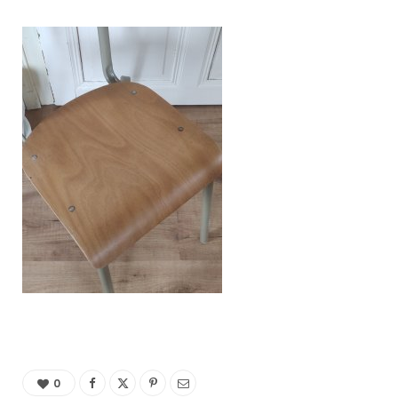
C
a
r
t
0