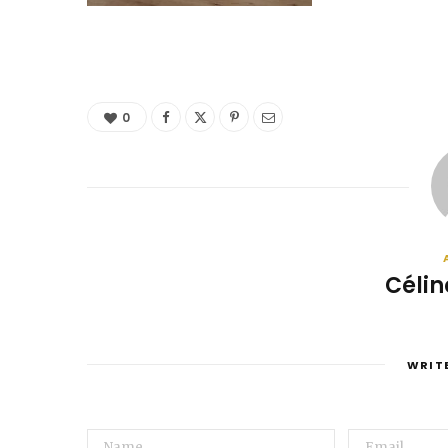
0
Célin
WRIT