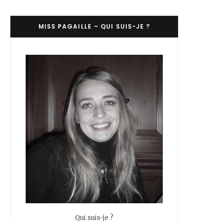
C
MISS PAGAILLE – QUI SUIS-JE ?
a
r
t
Qui suis-je ?