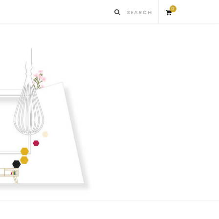
0
S
h
o
p
p
i
n
g