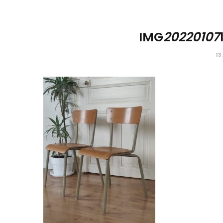
IMG
20220107
13