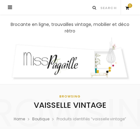
0
S
Brocante en ligne, trouvailles vintage, mobilier et déco
rétro
h
o
p
p
ROWSI
i
BROWSING
VAISSELLE VINTAGE
n
Home
Boutique
Produits identifiés “vaisselle vintage”
g