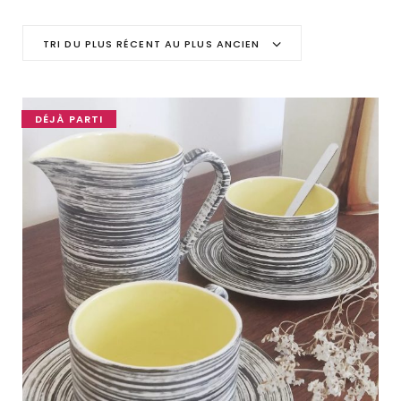
C
TRI DU PLUS RÉCENT AU PLUS ANCIEN
a
r
DÉJÀ PARTI
t