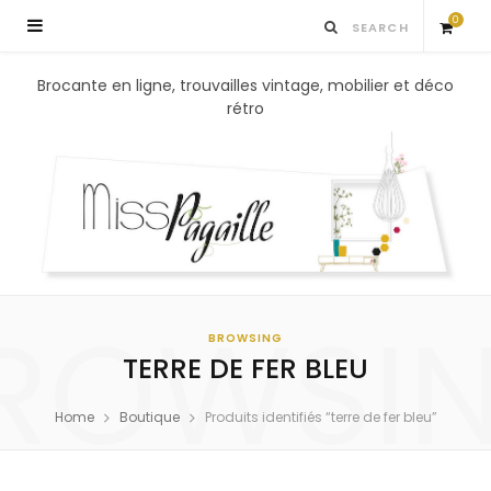
0
S
Brocante en ligne, trouvailles vintage, mobilier et déco
rétro
h
o
p
p
ROWSI
i
BROWSING
TERRE DE FER BLEU
n
Home
Boutique
Produits identifiés “terre de fer bleu”
g