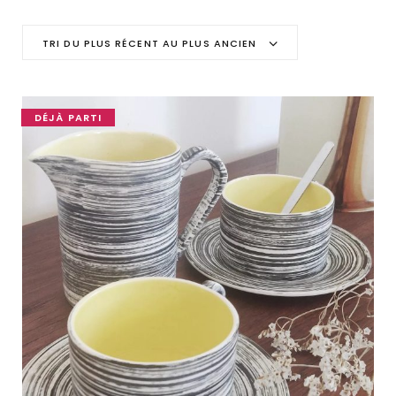
C
TRI DU PLUS RÉCENT AU PLUS ANCIEN
a
r
DÉJÀ PARTI
t