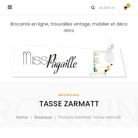
0
S
Brocante en ligne, trouvailles vintage, mobilier et déco
rétro
h
o
p
p
ROWSI
i
BROWSING
TASSE ZARMATT
n
Home
Boutique
Produits identifiés “tasse zarmatt”
g