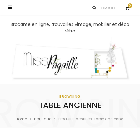
0
S
Brocante en ligne, trouvailles vintage, mobilier et déco
rétro
h
o
p
p
ROWSI
i
BROWSING
TABLE ANCIENNE
n
Home
Boutique
Produits identifiés “table ancienne”
g