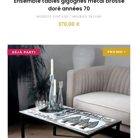
Ensemble tables gigognes métal brossé
doré années 70
MEUBLES VINTAGE / MEUBLES DESIGN
370,00
€
PROMO !
DÉJÀ PARTI