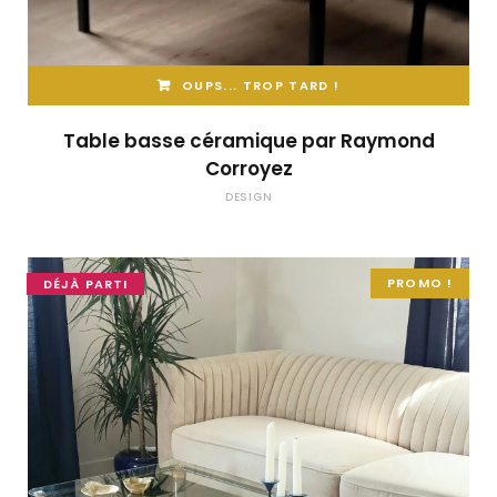
OUPS... TROP TARD !
Table basse céramique par Raymond
Corroyez
DESIGN
PROMO !
DÉJÀ PARTI