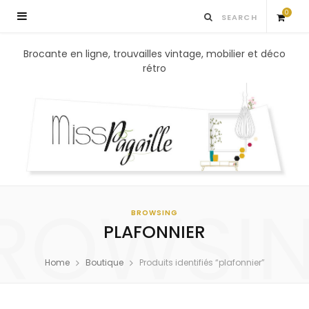
0
S
Brocante en ligne, trouvailles vintage, mobilier et déco
rétro
h
o
p
p
ROWSI
i
BROWSING
PLAFONNIER
n
Home
Boutique
Produits identifiés “plafonnier”
g