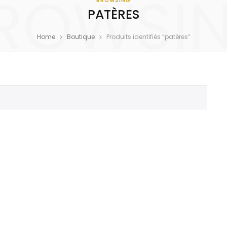
ROWSI
BROWSING
PATÈRES
Home
Boutique
Produits identifiés “patères”