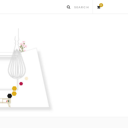
0
S
h
o
p
p
i
n
g