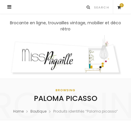
0
S
Brocante en ligne, trouvailles vintage, mobilier et déco
rétro
h
o
p
p
ROWSI
i
BROWSING
PALOMA PICASSO
n
Home
Boutique
Produits identifiés “Paloma picasso”
g