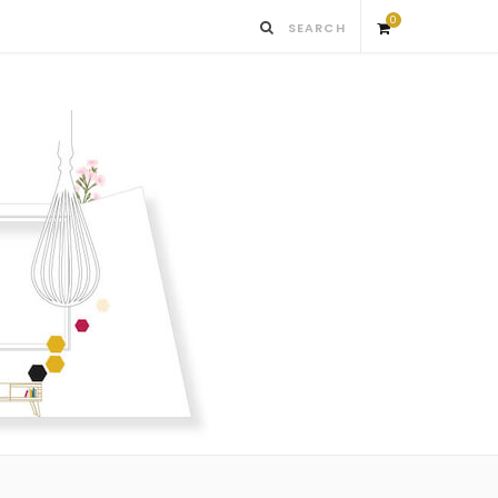
0
S
h
o
p
p
i
n
g