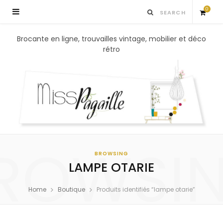
0
S
Brocante en ligne, trouvailles vintage, mobilier et déco
rétro
h
o
p
p
ROWSI
i
BROWSING
LAMPE OTARIE
n
Home
Boutique
Produits identifiés “lampe otarie”
g