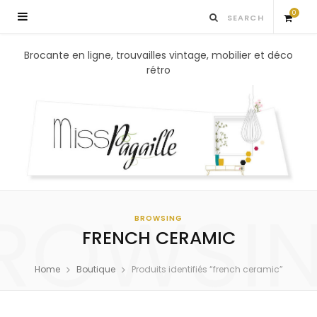
0
S
Brocante en ligne, trouvailles vintage, mobilier et déco
rétro
h
o
p
p
ROWSI
i
BROWSING
FRENCH CERAMIC
n
Home
Boutique
Produits identifiés “french ceramic”
g