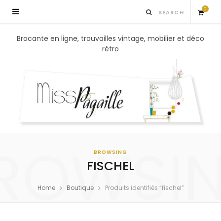
0
S
Brocante en ligne, trouvailles vintage, mobilier et déco
rétro
h
o
p
p
ROWSI
i
BROWSING
FISCHEL
n
Home
Boutique
Produits identifiés “fischel”
g