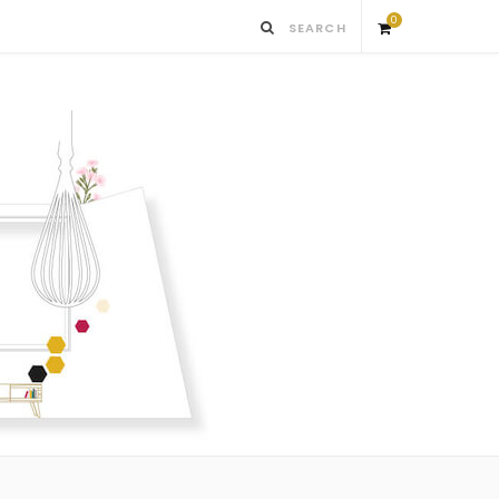
0
S
h
o
p
p
i
n
g