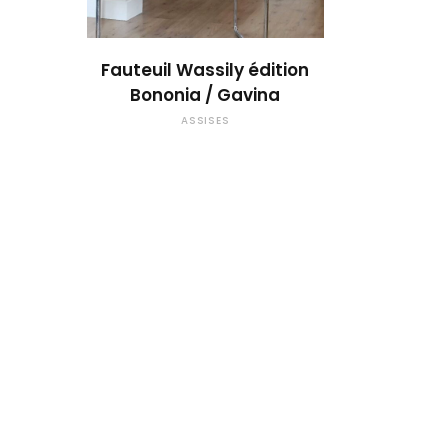
OUPS... TROP TARD !
Fauteuil Wassily édition
Bononia / Gavina
ASSISES