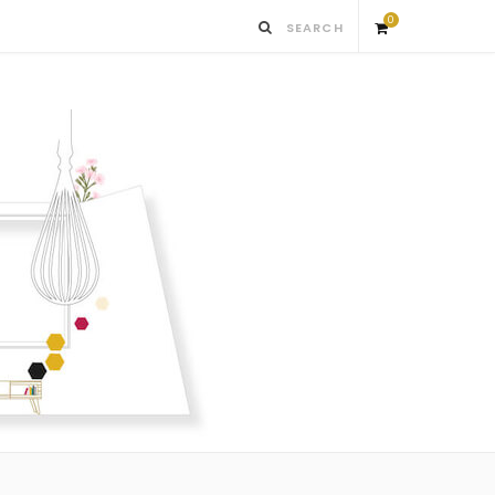
0
S
h
o
p
p
i
n
g