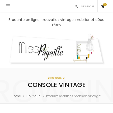
0
S
Brocante en ligne, trouvailles vintage, mobilier et déco
rétro
h
o
p
p
ROWSI
i
BROWSING
CONSOLE VINTAGE
n
Home
Boutique
Produits identifiés “console vintage”
g